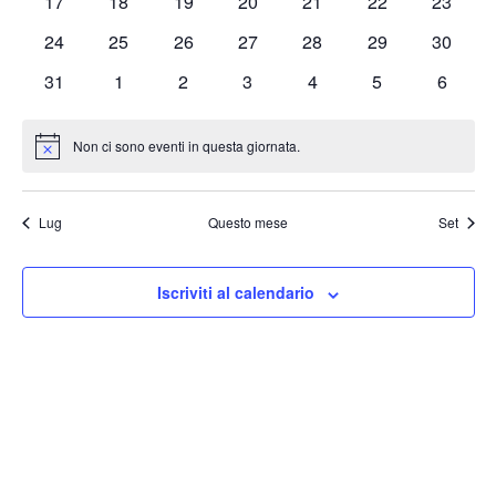
0
0
0
0
0
0
0
17
18
19
20
21
22
23
eventi
eventi
eventi
eventi
eventi
eventi
eventi
0
0
0
0
0
0
0
24
25
26
27
28
29
30
eventi
eventi
eventi
eventi
eventi
eventi
eventi
0
0
0
0
0
0
0
31
1
2
3
4
5
6
eventi
eventi
eventi
eventi
eventi
eventi
eventi
Non ci sono eventi in questa giornata.
Notice
Lug
Questo mese
Set
Iscriviti al calendario