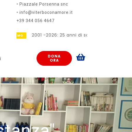
• Piazzale Porsenna snc
• info@viterboconamore.it
+39 344 056 4647
2001 -2026: 25 anni di solidarietà insieme!!!
ROMO
DONA
i
ORA
 stanza"