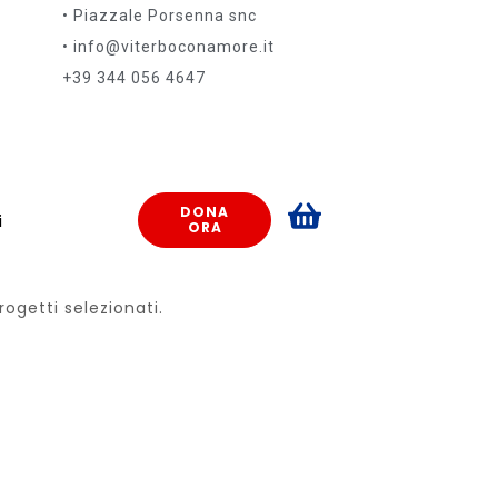
• Piazzale Porsenna snc
• info@viterboconamore.it
+39 344 056 4647
DONA
i
ORA
ogetti selezionati.