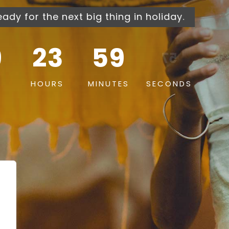
ady for the next big thing in holiday.
9
23
59
56
HOURS
MINUTES
SECONDS